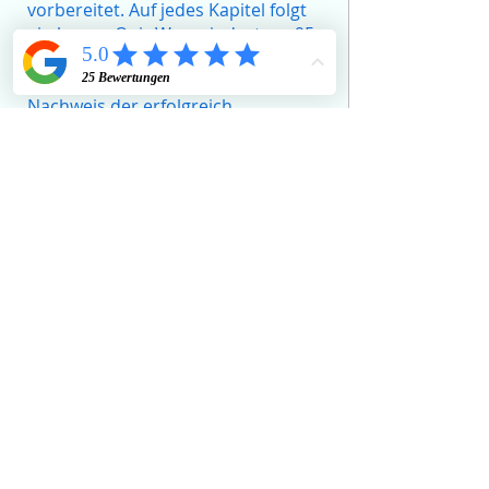
vorbereitet. Auf jedes Kapitel folgt
ein kurzes Quiz Wer mindestens 95
% der Fragen richtig beantwortet,
erhält ein offizielles Zertifikat als
Nachweis der erfolgreich
absolvierten Grundausbildung. Der
Kurs fördert die Sicherheit,
Professionalität und
Eigenverantwortung der
Tagesmütter und trägt dazu bei,
die Qualität der Kinderbetreuung
in der Schweiz nachhaltig zu
stärken.
Ausbildung beginnen