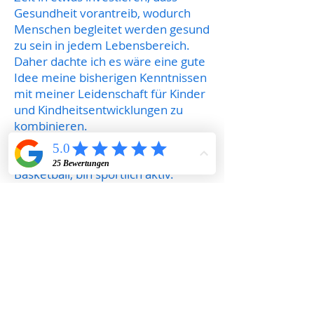
Gesundheit vorantreib, wodurch
Menschen begleitet werden gesund
zu sein in jedem Lebensbereich.
Daher dachte ich es wäre eine gute
Idee meine bisherigen Kenntnissen
mit meiner Leidenschaft für Kinder
und Kindheitsentwicklungen zu
kombinieren.
In meiner Freizeit spiele ich gerne
Basketball, bin sportlich aktiv.
Bin in meiner Christlichen
Gemeinde sehr engagiert. Spiele
auch Guitarre und lese gerne.
Wenn auch immer es möglich
verreise ich auch, ich bin
Brasilianerin und gehe gerne meine
Familie besuchen.