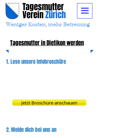
Tagesmutter
Verein
Zürich
Weniger Kosten, mehr Betreuung
Tagesmutter in Dietikon werden
1. Lese unsere Infobroschüre
Die Infobroschüre ist ein Überblick für die
Tagesmutter und Eltern und klärt Schritt für
Schritt was Tagesmutter & Eltern machen
müssen und was es kostet.
Jetzt Broschüre anschauen
2. Melde dich bei uns an