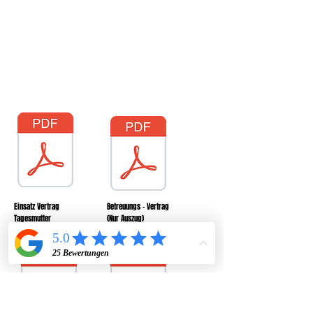
bei uns), den Betreuungsvertrag inkl.
pädagogischem Konzept und das
Eingewöhnungskonzept, welches
Tagesmutter und Eltern durchgehen, evt.
anpassen und unterschreiben. Eine Kopie
des Vertrages geht an den Verein. Und jetzt
geht es los!
Einsatz Vertrag
Betreuungs - Vertrag
Tagesmutter
(Nur Auszug)