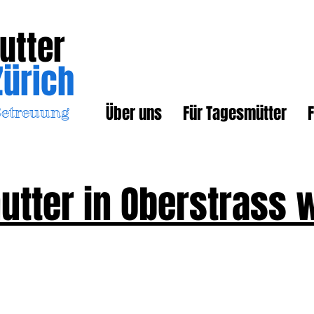
utter
Zürich
Über uns
Für Tagesmütter
F
Betreuung
tter in Oberstrass 
So einfach gehts in 3 Schritten!