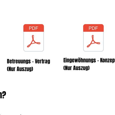
tern durchgehen, evt. anpassen und unter
 geht an den Verein. Und jetzt geht es los
Eingewöhnungs - Konze
Betreuungs - Vertrag
(Nur Auszug)
(Nur Auszug)
n?