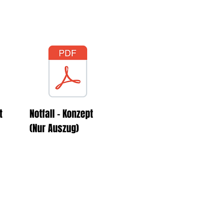
schreiben. Eine
!
pt
Notfall - Konzept
(Nur Auszug)