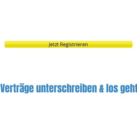
hnsituation, Ausbildung, Referenzen, Stra
t.) sind dort abgelegt (aber nicht öffentlic
lie sofort ein Portrait der Tagesmutter 
m vereinfacht und beschleunigt.
Hier
deine
Jetzt Registrieren
 Verträge unterschreiben & los geht
rn und die Tagesmutter einig, dass Sie mit
-Zürich zusammenarbeiten wollen, schick
nsatzvertrag (Anstellung bei uns), den Be
em Konzept und das Eingewöhnungskonze