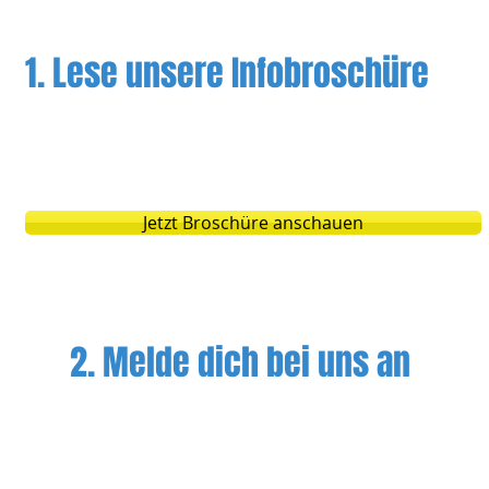
1. Lese unsere Infobroschüre
ist ein Überblick für die Tagesmutter und 
tt was Tagesmutter & Eltern machen müssen
Jetzt Broschüre anschauen
2. Melde dich bei uns an
nfrage von Eltern für eine Tagesmutter 
nbank nach der geeigneten Tagesmutter. A