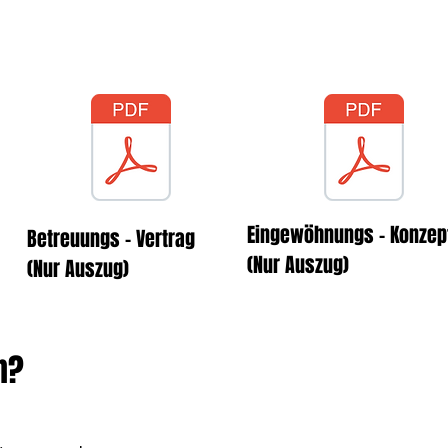
tern durchgehen, evt. anpassen und unter
 geht an den Verein. Und jetzt geht es los
Eingewöhnungs - Konze
Betreuungs - Vertrag
(Nur Auszug)
(Nur Auszug)
n?