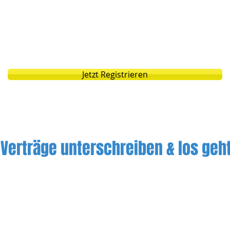
hnsituation, Ausbildung, Referenzen, Stra
t.) sind dort abgelegt (aber nicht öffentlic
lie sofort ein Portrait der Tagesmutter 
m vereinfacht und beschleunigt.
Hier
deine
Jetzt Registrieren
 Verträge unterschreiben & los geht
rn und die Tagesmutter einig, dass Sie mit
-Zürich zusammenarbeiten wollen, schick
nsatzvertrag (Anstellung bei uns), den Be
em Konzept und das Eingewöhnungskonze