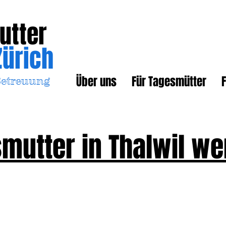
utter
Zürich
Über uns
Für Tagesmütter
F
Betreuung
mutter in Thalwil w
So einfach gehts in 3 Schritten!