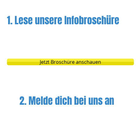
1. Lese unsere Infobroschüre
ist ein Überblick für die Tagesmutter und 
tt was Tagesmutter & Eltern machen müssen
Jetzt Broschüre anschauen
2. Melde dich bei uns an
nfrage von Eltern für eine Tagesmutter 
nbank nach der geeigneten Tagesmutter. A