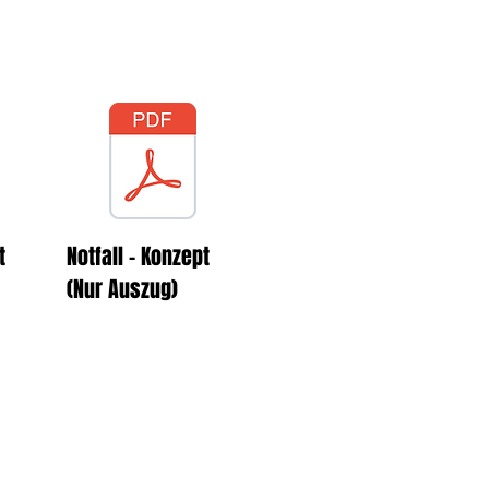
schreiben. Eine
!
pt
Notfall - Konzept
(Nur Auszug)